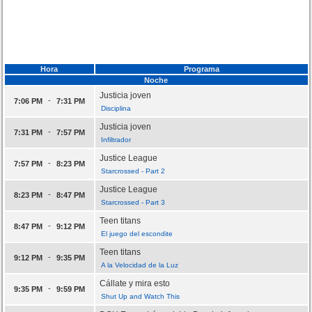
Hora
Programa
Noche
Justicia joven
-
7:06 PM
7:31 PM
Disciplina
Justicia joven
-
7:31 PM
7:57 PM
Infiltrador
Justice League
-
7:57 PM
8:23 PM
Starcrossed - Part 2
Justice League
-
8:23 PM
8:47 PM
Starcrossed - Part 3
Teen titans
-
8:47 PM
9:12 PM
El juego del escondite
Teen titans
-
9:12 PM
9:35 PM
A la Velocidad de la Luz
Cállate y mira esto
-
9:35 PM
9:59 PM
Shut Up and Watch This