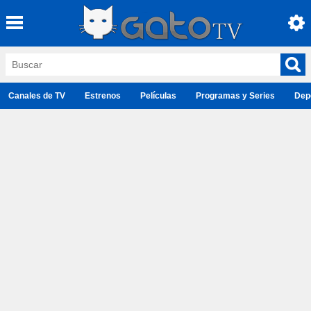
Canales de TV
Estrenos
Películas
Programas y Series
Dep