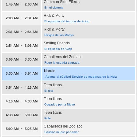
Common Side Effects
-
1:45 AM
2:08 AM
En el sistema
Rick & Morty
-
2:08 AM
2:31 AM
El episodio del tanque de ácido
Rick & Morty
-
2:31 AM
2:54 AM
Rickjos de los Mortys
Smiling Friends
-
2:54 AM
3:06 AM
El episodio de Glep
Caballeros del Zodiaco
-
3:06 AM
3:30 AM
Ruge la espada sagrada
Naruto
-
3:30 AM
3:54 AM
¡Abierto al público! Servicio de mudanza de la Hoja
Teen titans
-
3:54 AM
4:16 AM
El reto
Teen titans
-
4:16 AM
4:38 AM
Cegados por la Nieve
Teen titans
-
4:38 AM
5:00 AM
Kole
Caballeros del Zodiaco
-
5:00 AM
5:25 AM
Cassios muere por amor