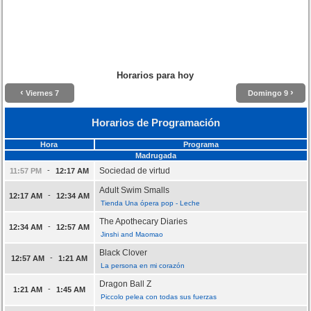
Horarios para hoy
‹
›
Viernes 7
Domingo 9
Horarios de Programación
Hora
Programa
Madrugada
-
Sociedad de virtud
11:57 PM
12:17 AM
Adult Swim Smalls
-
12:17 AM
12:34 AM
Tienda Una ópera pop - Leche
The Apothecary Diaries
-
12:34 AM
12:57 AM
Jinshi and Maomao
Black Clover
-
12:57 AM
1:21 AM
La persona en mi corazón
Dragon Ball Z
-
1:21 AM
1:45 AM
Piccolo pelea con todas sus fuerzas