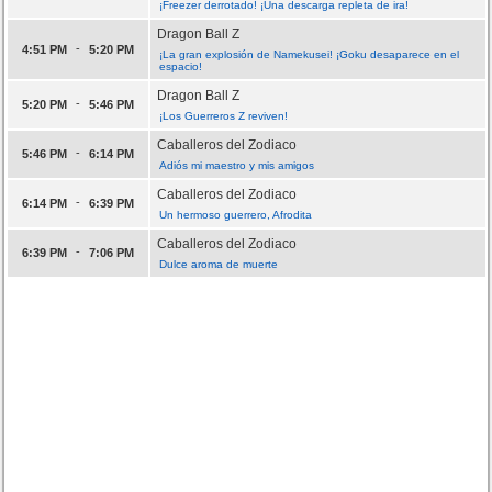
¡Freezer derrotado! ¡Una descarga repleta de ira!
Dragon Ball Z
-
4:51 PM
5:20 PM
¡La gran explosión de Namekusei! ¡Goku desaparece en el
espacio!
Dragon Ball Z
-
5:20 PM
5:46 PM
¡Los Guerreros Z reviven!
Caballeros del Zodiaco
-
5:46 PM
6:14 PM
Adiós mi maestro y mis amigos
Caballeros del Zodiaco
-
6:14 PM
6:39 PM
Un hermoso guerrero, Afrodita
Caballeros del Zodiaco
-
6:39 PM
7:06 PM
Dulce aroma de muerte