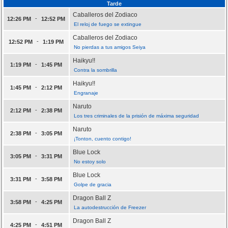
Tarde
Caballeros del Zodiaco
-
12:26 PM
12:52 PM
El reloj de fuego se extingue
Caballeros del Zodiaco
-
12:52 PM
1:19 PM
No pierdas a tus amigos Seiya
Haikyu!!
-
1:19 PM
1:45 PM
Contra la sombrilla
Haikyu!!
-
1:45 PM
2:12 PM
Engranaje
Naruto
-
2:12 PM
2:38 PM
Los tres criminales de la prisión de máxima seguridad
Naruto
-
2:38 PM
3:05 PM
¡Tonton, cuento contigo!
Blue Lock
-
3:05 PM
3:31 PM
No estoy solo
Blue Lock
-
3:31 PM
3:58 PM
Golpe de gracia
Dragon Ball Z
-
3:58 PM
4:25 PM
La autodestrucción de Freezer
Dragon Ball Z
-
4:25 PM
4:51 PM