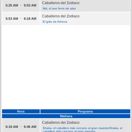
Caballeros del Zodiaco
-
5:25 AM
5:53 AM
Ikki, el ave fenix sin alas
Caballeros del Zodiaco
-
5:53 AM
6:18 AM
El grito de Athena
Hora
Programa
Mañana
Caballeros del Zodiaco
-
6:18 AM
6:46 AM
Shaka, el caballero más cercano al gran maestroShaka, el
caballero más cercano al gran maestro