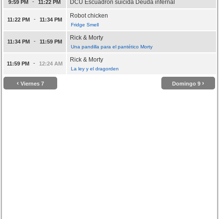
-
DCU Escuadrón suicida Deuda infernal
9:59 PM
11:22 PM
Robot chicken
-
11:22 PM
11:34 PM
Fridge Smell
Rick & Morty
-
11:34 PM
11:59 PM
Una pandilla para el pantético Morty
Rick & Morty
-
11:59 PM
12:24 AM
La ley y el dragorden
‹
›
Viernes 7
Domingo 9