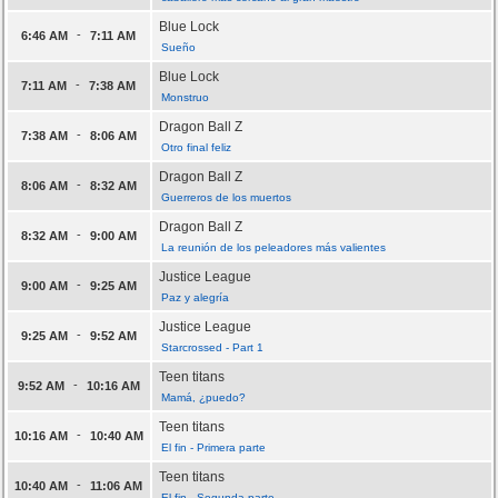
Blue Lock
-
6:46 AM
7:11 AM
Sueño
Blue Lock
-
7:11 AM
7:38 AM
Monstruo
Dragon Ball Z
-
7:38 AM
8:06 AM
Otro final feliz
Dragon Ball Z
-
8:06 AM
8:32 AM
Guerreros de los muertos
Dragon Ball Z
-
8:32 AM
9:00 AM
La reunión de los peleadores más valientes
Justice League
-
9:00 AM
9:25 AM
Paz y alegría
Justice League
-
9:25 AM
9:52 AM
Starcrossed - Part 1
Teen titans
-
9:52 AM
10:16 AM
Mamá, ¿puedo?
Teen titans
-
10:16 AM
10:40 AM
El fin - Primera parte
Teen titans
-
10:40 AM
11:06 AM
El fin - Segunda parte