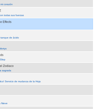
 mi corazón
Z
con todas sus fuerzas
 Effects
l tanque de ácido
Mortys
nds
 Glep
el Zodiaco
a sagrada
blico! Servicio de mudanza de la Hoja
a Nieve