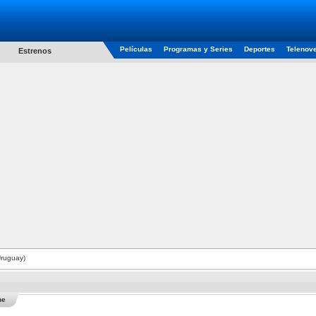
Películas
Programas y Series
Deportes
Telenov
Estrenos
Uruguay)
he