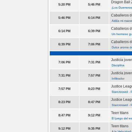
Dragon Ball 
5:20 PM
5:46 PM
¡Los Guerreros
Caballeros d
5:46 PM
6:14 PM
Adiós mi maest
Caballeros d
6:14 PM
6:39 PM
Un hermoso gue
Caballeros d
6:39 PM
7:06 PM
Dulce aroma d
Justicia jove
7:06 PM
7:31 PM
Disciplina
Justicia jove
7:31 PM
7:57 PM
Infiltrador
Justice Lea
7:57 PM
8:23 PM
Starcrossed - P
Justice Lea
8:23 PM
8:47 PM
Starcrossed - P
Teen titans
8:47 PM
9:12 PM
El juego del e
Teen titans
9:12 PM
9:35 PM
A la Velocidad