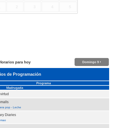
1
2
3
4
5
›
Horarios para hoy
Domingo 9
ios de Programación
Programa
Madrugada
virtud
Smalls
era pop - Leche
ry Diaries
omao