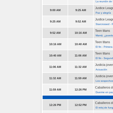
La reunión de 
Justice Lea
9:00 AM
9:25 AM
Paz y alegría
Justice Lea
9:25 AM
9:52 AM
Starcrossed - P
Teen titans
9:52 AM
10:16 AM
Mamá, ¿pued
Teen titans
10:16 AM
10:40 AM
El fin - Primera
Teen titans
10:40 AM
11:06 AM
El fin - Segun
Justicia jove
11:06 AM
11:32 AM
Actuación
Justicia jove
11:32 AM
11:59 AM
Los sospechos
Caballeros d
11:59 AM
12:26 PM
Duerme en pa
Caballeros d
12:26 PM
12:52 PM
El reloj de fue