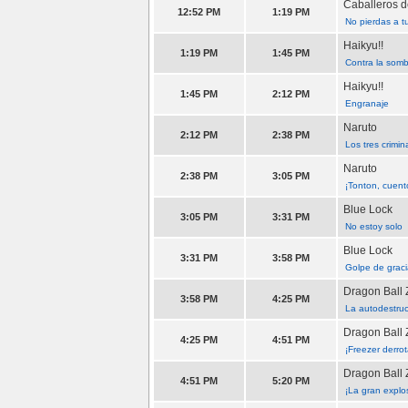
Caballeros d
12:52 PM
1:19 PM
No pierdas a t
Haikyu!!
1:19 PM
1:45 PM
Contra la sombr
Haikyu!!
1:45 PM
2:12 PM
Engranaje
Naruto
2:12 PM
2:38 PM
Los tres crimi
Naruto
2:38 PM
3:05 PM
¡Tonton, cuent
Blue Lock
3:05 PM
3:31 PM
No estoy solo
Blue Lock
3:31 PM
3:58 PM
Golpe de grac
Dragon Ball 
3:58 PM
4:25 PM
La autodestruc
Dragon Ball 
4:25 PM
4:51 PM
¡Freezer derro
Dragon Ball 
4:51 PM
5:20 PM
¡La gran explo