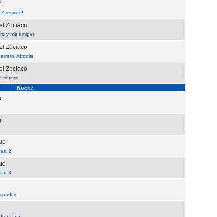
Z
 Z reviven!
el Zodiaco
ro y mis amigos
el Zodiaco
rrero, Afrodita
el Zodiaco
e muerte
Noche
n
n
gue
art 2
gue
art 3
scondite
 de la Luz