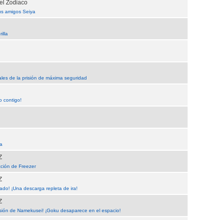
el Zodiaco
us amigos Seiya
illa
nales de la prisión de máxima seguridad
o contigo!
ia
Z
ción de Freezer
Z
tado! ¡Una descarga repleta de ira!
Z
sión de Namekusei! ¡Goku desaparece en el espacio!