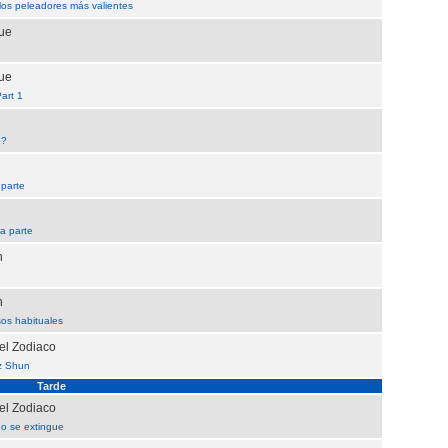
los peleadores más valientes
gue
gue
art 1
o?
 parte
da parte
n
n
os habituales
el Zodiaco
z Shun
Tarde
el Zodiaco
go se extingue