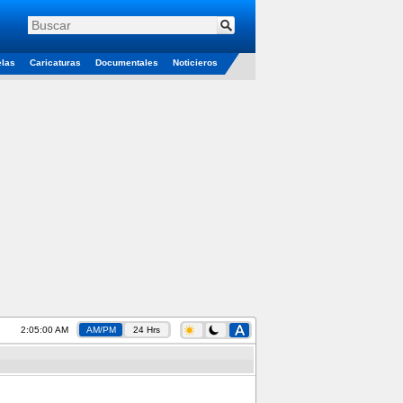
elas
Caricaturas
Documentales
Noticieros
2:05:01 AM
AM/PM
24 Hrs