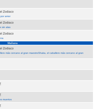
el Zodiaco
 por amor
el Zodiaco
ix sin alas
el Zodiaco
hena
Mañana
el Zodiaco
llero más cercano al gran maestroShaka, el caballero más cercano al gran
Z
Z
os muertos
Z