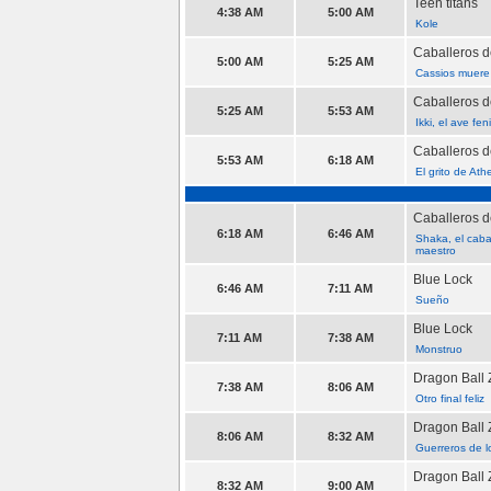
Teen titans
4:38 AM
5:00 AM
Kole
Caballeros d
5:00 AM
5:25 AM
Cassios muere
Caballeros d
5:25 AM
5:53 AM
Ikki, el ave fen
Caballeros d
5:53 AM
6:18 AM
El grito de At
Caballeros d
6:18 AM
6:46 AM
Shaka, el caba
maestro
Blue Lock
6:46 AM
7:11 AM
Sueño
Blue Lock
7:11 AM
7:38 AM
Monstruo
Dragon Ball 
7:38 AM
8:06 AM
Otro final feliz
Dragon Ball 
8:06 AM
8:32 AM
Guerreros de l
Dragon Ball 
8:32 AM
9:00 AM