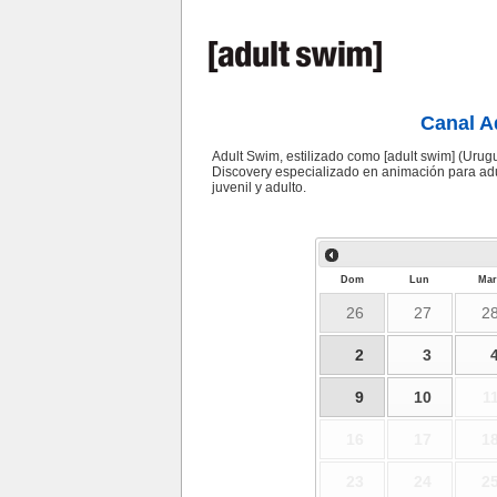
Canal A
Adult Swim, estilizado como [adult swim] (Urugu
Discovery especializado en animación para adul
juvenil y adulto.
Dom
Lun
Mar
26
27
2
2
3
9
10
1
16
17
1
23
24
2