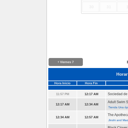
30
31
‹
Viernes 7
Horar
Hora Inicio
Hora Fin
Sociedad de 
11:57 PM
12:17 AM
Adult Swim 
12:17 AM
12:34 AM
Tienda Una óp
The Apotheca
12:34 AM
12:57 AM
Jinshi and Ma
Black Clover