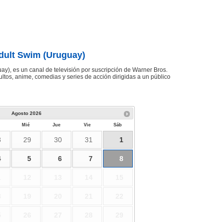
dult Swim (Uruguay)
ay), es un canal de televisión por suscripción de Warner Bros.
tos, anime, comedias y series de acción dirigidas a un público
Agosto
2026
Mié
Jue
Vie
Sáb
8
29
30
31
1
4
5
6
7
8
1
12
13
14
15
8
19
20
21
22
5
26
27
28
29