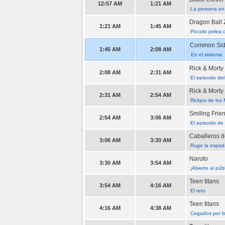
12:57 AM
1:21 AM
La persona en
Dragon Ball 
1:21 AM
1:45 AM
Piccolo pelea 
Common Side
1:45 AM
2:08 AM
En el sistema
Rick & Morty
2:08 AM
2:31 AM
El episodio de
Rick & Morty
2:31 AM
2:54 AM
Rickjos de los 
Smiling Frie
2:54 AM
3:06 AM
El episodio de
Caballeros d
3:06 AM
3:30 AM
Ruge la espad
Naruto
3:30 AM
3:54 AM
¡Abierto al pú
Teen titans
3:54 AM
4:16 AM
El reto
Teen titans
4:16 AM
4:38 AM
Cegados por l