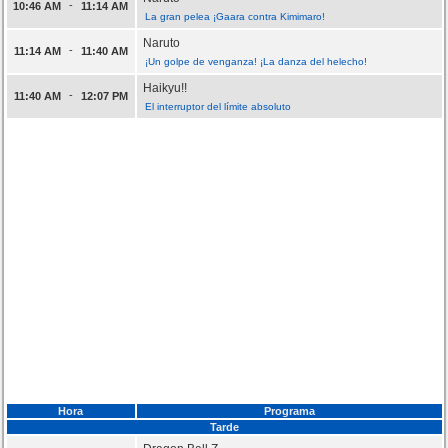
-
10:46 AM
11:14 AM
La gran pelea ¡Gaara contra Kimimaro!
Naruto
-
11:14 AM
11:40 AM
¡Un golpe de venganza! ¡La danza del helecho!
Haikyu!!
-
11:40 AM
12:07 PM
El interruptor del límite absoluto
Hora
Programa
Tarde