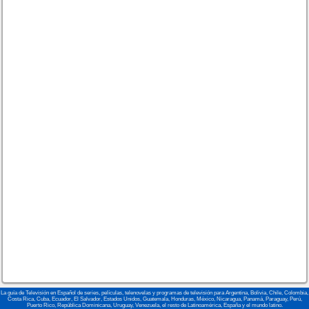
La guía de Televisión en Español de series, películas, telenovelas y programas de televisión para Argentina, Bolivia, Chile, Colombia,
Costa Rica, Cuba, Ecuador, El Salvador, Estados Unidos, Guatemala, Honduras, México, Nicaragua, Panamá, Paraguay, Perú,
Puerto Rico, República Dominicana, Uruguay, Venezuela, el resto de Latinoamérica, España y el mundo latino.