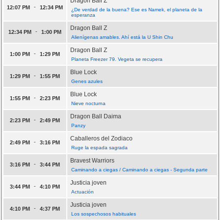
Dragon Ball Z
-
12:07 PM
12:34 PM
¿De verdad de la buena? Ese es Namek, el planeta de la
esperanza
Dragon Ball Z
-
12:34 PM
1:00 PM
Alienígenas amables. Ahí está la U Shin Chu
Dragon Ball Z
-
1:00 PM
1:29 PM
Planeta Freezer 79. Vegeta se recupera
Blue Lock
-
1:29 PM
1:55 PM
Genes azules
Blue Lock
-
1:55 PM
2:23 PM
Nieve nocturna
Dragon Ball Daima
-
2:23 PM
2:49 PM
Panzy
Caballeros del Zodiaco
-
2:49 PM
3:16 PM
Ruge la espada sagrada
Bravest Warriors
-
3:16 PM
3:44 PM
Caminando a ciegas / Caminando a ciegas - Segunda parte
Justicia joven
-
3:44 PM
4:10 PM
Actuación
Justicia joven
-
4:10 PM
4:37 PM
Los sospechosos habituales