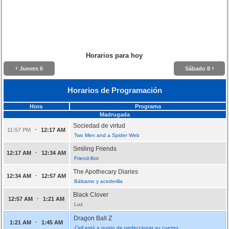
Horarios para hoy
‹
›
Jueves 6
Sábado 8
Horarios de Programación
Hora
Programa
Madrugada
Sociedad de virtud
-
11:57 PM
12:17 AM
Two Men and a Spider Web
Smiling Friends
-
12:17 AM
12:34 AM
Friend-Bot
The Apothecary Diaries
-
12:34 AM
12:57 AM
Bálsamo y acederilla
Black Clover
-
12:57 AM
1:21 AM
Luz
Dragon Ball Z
-
1:21 AM
1:45 AM
Cell está a punto de perfeccionar su cuerpo