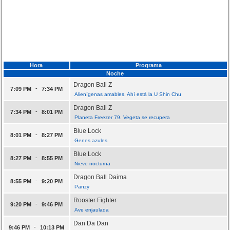
Hora
Programa
Noche
Dragon Ball Z
-
7:09 PM
7:34 PM
Alienígenas amables. Ahí está la U Shin Chu
Dragon Ball Z
-
7:34 PM
8:01 PM
Planeta Freezer 79. Vegeta se recupera
Blue Lock
-
8:01 PM
8:27 PM
Genes azules
Blue Lock
-
8:27 PM
8:55 PM
Nieve nocturna
Dragon Ball Daima
-
8:55 PM
9:20 PM
Panzy
Rooster Fighter
-
9:20 PM
9:46 PM
Ave enjaulada
Dan Da Dan
-
9:46 PM
10:13 PM