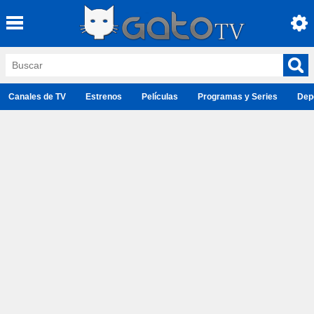
Canales de TV
Estrenos
Películas
Programas y Series
Dep