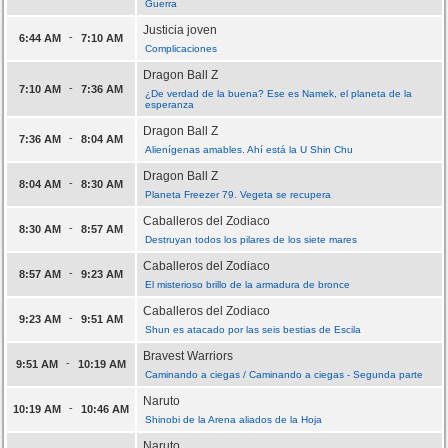
Guerra
Justicia joven
-
6:44 AM
7:10 AM
Complicaciones
Dragon Ball Z
-
7:10 AM
7:36 AM
¿De verdad de la buena? Ese es Namek, el planeta de la
esperanza
Dragon Ball Z
-
7:36 AM
8:04 AM
Alienígenas amables. Ahí está la U Shin Chu
Dragon Ball Z
-
8:04 AM
8:30 AM
Planeta Freezer 79. Vegeta se recupera
Caballeros del Zodiaco
-
8:30 AM
8:57 AM
Destruyan todos los pilares de los siete mares
Caballeros del Zodiaco
-
8:57 AM
9:23 AM
El misterioso brillo de la armadura de bronce
Caballeros del Zodiaco
-
9:23 AM
9:51 AM
Shun es atacado por las seis bestias de Escila
Bravest Warriors
-
9:51 AM
10:19 AM
Caminando a ciegas / Caminando a ciegas - Segunda parte
Naruto
-
10:19 AM
10:46 AM
Shinobi de la Arena aliados de la Hoja
Naruto