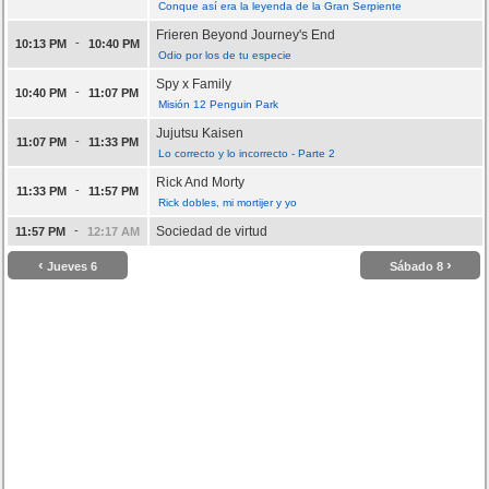
Conque así era la leyenda de la Gran Serpiente
Frieren Beyond Journey's End
-
10:13 PM
10:40 PM
Odio por los de tu especie
Spy x Family
-
10:40 PM
11:07 PM
Misión 12 Penguin Park
Jujutsu Kaisen
-
11:07 PM
11:33 PM
Lo correcto y lo incorrecto - Parte 2
Rick And Morty
-
11:33 PM
11:57 PM
Rick dobles, mi mortijer y yo
-
Sociedad de virtud
11:57 PM
12:17 AM
‹
›
Jueves 6
Sábado 8