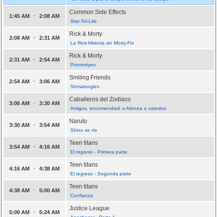
Common Side Effects
-
1:45 AM
2:08 AM
Star-Tel-Lite
Rick & Morty
-
2:08 AM
2:31 AM
La Rick-Historia sin Morty-Fin
Rick & Morty
-
2:31 AM
2:54 AM
Promortyeo
Smiling Friends
-
2:54 AM
3:06 AM
Shmaloogles
Caballeros del Zodiaco
-
3:06 AM
3:30 AM
Amigos, encomendaré a Atenea a ustedes
Naruto
-
3:30 AM
3:54 AM
Shino se ríe
Teen titans
-
3:54 AM
4:16 AM
El regreso - Primera parte
Teen titans
-
4:16 AM
4:38 AM
El regreso - Segunda parte
Teen titans
-
4:38 AM
5:00 AM
Confianza
Justice League
-
5:00 AM
5:24 AM