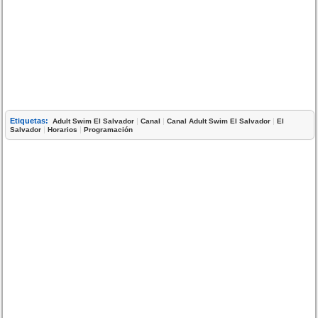
Etiquetas:
|
|
|
Adult Swim El Salvador
Canal
Canal Adult Swim El Salvador
El
|
|
Salvador
Horarios
Programación