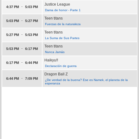
Justice League
-
4:37 PM
5:03 PM
Dama de honor - Parte 1
Teen titans
-
5:03 PM
5:27 PM
Fuerzas de la naturaleza
Teen titans
-
5:27 PM
5:53 PM
La Suma de Sus Partes
Teen titans
-
5:53 PM
6:17 PM
Nunca Jamás
Haikyu!!
-
6:17 PM
6:44 PM
Declaración de guerra
Dragon Ball Z
-
6:44 PM
7:09 PM
¿De verdad de la buena? Ese es Namek, el planeta de la
esperanza