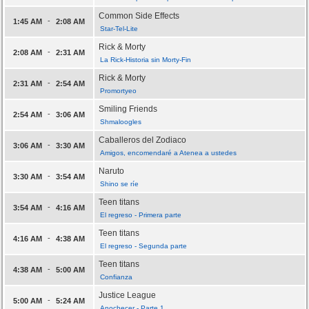
Common Side Effects
-
1:45 AM
2:08 AM
Star-Tel-Lite
Rick & Morty
-
2:08 AM
2:31 AM
La Rick-Historia sin Morty-Fin
Rick & Morty
-
2:31 AM
2:54 AM
Promortyeo
Smiling Friends
-
2:54 AM
3:06 AM
Shmaloogles
Caballeros del Zodiaco
-
3:06 AM
3:30 AM
Amigos, encomendaré a Atenea a ustedes
Naruto
-
3:30 AM
3:54 AM
Shino se ríe
Teen titans
-
3:54 AM
4:16 AM
El regreso - Primera parte
Teen titans
-
4:16 AM
4:38 AM
El regreso - Segunda parte
Teen titans
-
4:38 AM
5:00 AM
Confianza
Justice League
-
5:00 AM
5:24 AM
Anochecer - Parte 1