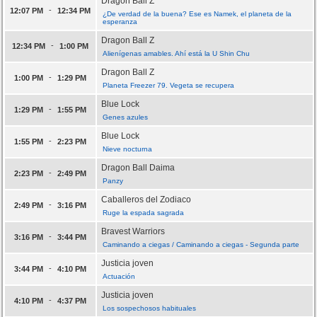
Dragon Ball Z
-
12:07 PM
12:34 PM
¿De verdad de la buena? Ese es Namek, el planeta de la
esperanza
Dragon Ball Z
-
12:34 PM
1:00 PM
Alienígenas amables. Ahí está la U Shin Chu
Dragon Ball Z
-
1:00 PM
1:29 PM
Planeta Freezer 79. Vegeta se recupera
Blue Lock
-
1:29 PM
1:55 PM
Genes azules
Blue Lock
-
1:55 PM
2:23 PM
Nieve nocturna
Dragon Ball Daima
-
2:23 PM
2:49 PM
Panzy
Caballeros del Zodiaco
-
2:49 PM
3:16 PM
Ruge la espada sagrada
Bravest Warriors
-
3:16 PM
3:44 PM
Caminando a ciegas / Caminando a ciegas - Segunda parte
Justicia joven
-
3:44 PM
4:10 PM
Actuación
Justicia joven
-
4:10 PM
4:37 PM
Los sospechosos habituales