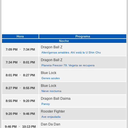
Hora
Programa
Noche
Dragon Ball Z
-
7:09 PM
7:34 PM
Alienígenas amables. Ahí está la U Shin Chu
Dragon Ball Z
-
7:34 PM
8:01 PM
Planeta Freezer 79. Vegeta se recupera
Blue Lock
-
8:01 PM
8:27 PM
Genes azules
Blue Lock
-
8:27 PM
8:55 PM
Nieve nocturna
Dragon Ball Daima
-
8:55 PM
9:20 PM
Panzy
Rooster Fighter
-
9:20 PM
9:46 PM
Ave enjaulada
Dan Da Dan
-
9:46 PM
10:13 PM