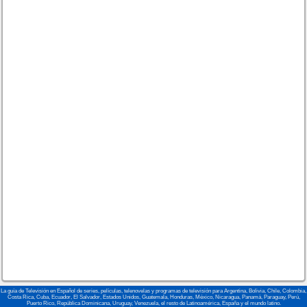
La guía de Televisión en Español de series, películas, telenovelas y programas de televisión para Argentina, Bolivia, Chile, Colombia,
Costa Rica, Cuba, Ecuador, El Salvador, Estados Unidos, Guatemala, Honduras, México, Nicaragua, Panamá, Paraguay, Perú,
Puerto Rico, República Dominicana, Uruguay, Venezuela, el resto de Latinoamérica, España y el mundo latino.