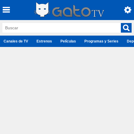
Canales de TV
Estrenos
Películas
Programas y Series
Dep