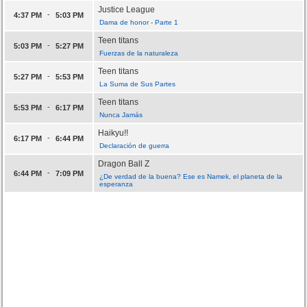
Justice League
-
4:37 PM
5:03 PM
Dama de honor - Parte 1
Teen titans
-
5:03 PM
5:27 PM
Fuerzas de la naturaleza
Teen titans
-
5:27 PM
5:53 PM
La Suma de Sus Partes
Teen titans
-
5:53 PM
6:17 PM
Nunca Jamás
Haikyu!!
-
6:17 PM
6:44 PM
Declaración de guerra
Dragon Ball Z
-
6:44 PM
7:09 PM
¿De verdad de la buena? Ese es Namek, el planeta de la
esperanza