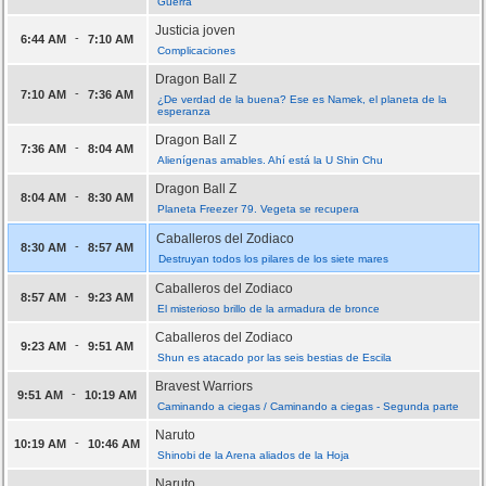
Guerra
Justicia joven
-
6:44 AM
7:10 AM
Complicaciones
Dragon Ball Z
-
7:10 AM
7:36 AM
¿De verdad de la buena? Ese es Namek, el planeta de la
esperanza
Dragon Ball Z
-
7:36 AM
8:04 AM
Alienígenas amables. Ahí está la U Shin Chu
Dragon Ball Z
-
8:04 AM
8:30 AM
Planeta Freezer 79. Vegeta se recupera
Caballeros del Zodiaco
-
8:30 AM
8:57 AM
Destruyan todos los pilares de los siete mares
Caballeros del Zodiaco
-
8:57 AM
9:23 AM
El misterioso brillo de la armadura de bronce
Caballeros del Zodiaco
-
9:23 AM
9:51 AM
Shun es atacado por las seis bestias de Escila
Bravest Warriors
-
9:51 AM
10:19 AM
Caminando a ciegas / Caminando a ciegas - Segunda parte
Naruto
-
10:19 AM
10:46 AM
Shinobi de la Arena aliados de la Hoja
Naruto