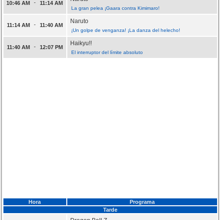
-
10:46 AM
11:14 AM
La gran pelea ¡Gaara contra Kimimaro!
Naruto
-
11:14 AM
11:40 AM
¡Un golpe de venganza! ¡La danza del helecho!
Haikyu!!
-
11:40 AM
12:07 PM
El interruptor del límite absoluto
Hora
Programa
Tarde