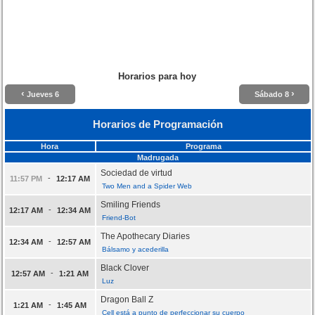
Horarios para hoy
‹
›
Jueves 6
Sábado 8
Horarios de Programación
Hora
Programa
Madrugada
Sociedad de virtud
-
11:57 PM
12:17 AM
Two Men and a Spider Web
Smiling Friends
-
12:17 AM
12:34 AM
Friend-Bot
The Apothecary Diaries
-
12:34 AM
12:57 AM
Bálsamo y acederilla
Black Clover
-
12:57 AM
1:21 AM
Luz
Dragon Ball Z
-
1:21 AM
1:45 AM
Cell está a punto de perfeccionar su cuerpo