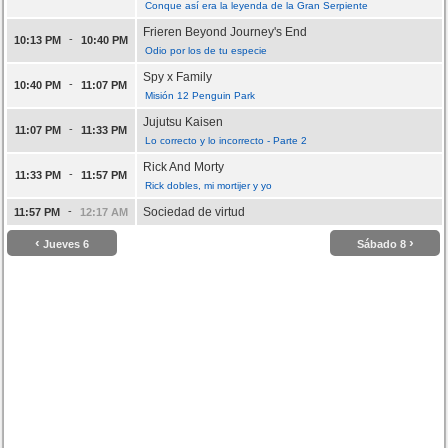
Conque así era la leyenda de la Gran Serpiente
Frieren Beyond Journey's End
-
10:13 PM
10:40 PM
Odio por los de tu especie
Spy x Family
-
10:40 PM
11:07 PM
Misión 12 Penguin Park
Jujutsu Kaisen
-
11:07 PM
11:33 PM
Lo correcto y lo incorrecto - Parte 2
Rick And Morty
-
11:33 PM
11:57 PM
Rick dobles, mi mortijer y yo
-
Sociedad de virtud
11:57 PM
12:17 AM
‹
›
Jueves 6
Sábado 8