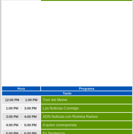
Hora
Programa
Tarde
-
Tren del Meme
12:00 PM
1:00 PM
-
Las Noticias Conmigo
1:00 PM
3:00 PM
-
ADN Noticias con Romina Ramos
3:00 PM
4:00 PM
-
A quien corresponda
4:00 PM
5:00 PM
-
Es Tendencia
5:00 PM
6:00 PM