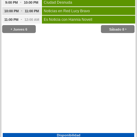
-
Ciudad Desnuda
9:00 PM
10:00 PM
-
Noticias en Red Lucy Bravo
10:00 PM
11:00 PM
-
Es Noticia con Hannia Novell
11:00 PM
12:00 AM
‹
›
Jueves 6
Sábado 8
Disponibilidad