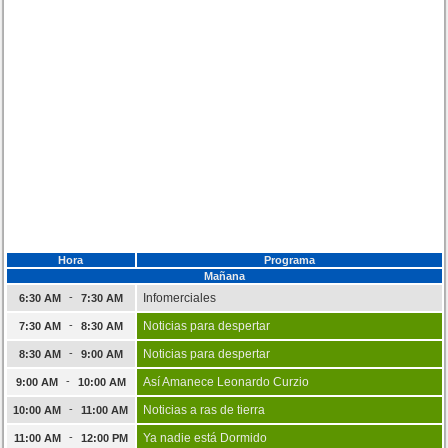
Hora
Programa
Mañana
-
Infomerciales
6:30 AM
7:30 AM
-
Noticias para despertar
7:30 AM
8:30 AM
-
Noticias para despertar
8:30 AM
9:00 AM
-
Así Amanece Leonardo Curzio
9:00 AM
10:00 AM
-
Noticias a ras de tierra
10:00 AM
11:00 AM
-
Ya nadie está Dormido
11:00 AM
12:00 PM