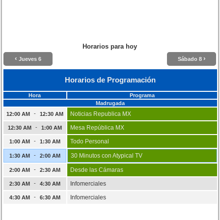
Horarios para hoy
‹
›
Jueves 6
Sábado 8
Horarios de Programación
Hora
Programa
Madrugada
-
Noticias Republica MX
12:00 AM
12:30 AM
-
Mesa República MX
12:30 AM
1:00 AM
-
Todo Personal
1:00 AM
1:30 AM
-
30 Minutos con Atypical TV
1:30 AM
2:00 AM
-
Desde las Cámaras
2:00 AM
2:30 AM
-
Infomerciales
2:30 AM
4:30 AM
-
Infomerciales
4:30 AM
6:30 AM