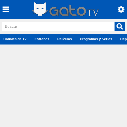
Canales de TV
Estrenos
Películas
Programas y Series
Dep