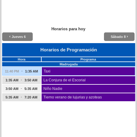
Horarios para hoy
‹
›
Jueves 6
Sábado 8
Horarios de Programación
Hora
Programa
Madrugada
-
Taxi
11:40 PM
1:35 AM
-
La Conjura de el Escorial
1:35 AM
3:50 AM
-
Niño Nadie
3:50 AM
5:35 AM
-
Tierno verano de lujurias y azoteas
5:35 AM
7:20 AM