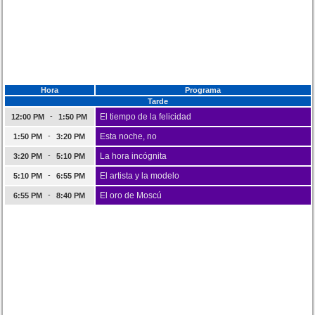
Hora
Programa
Tarde
-
El tiempo de la felicidad
12:00 PM
1:50 PM
-
Esta noche, no
1:50 PM
3:20 PM
-
La hora incógnita
3:20 PM
5:10 PM
-
El artista y la modelo
5:10 PM
6:55 PM
-
El oro de Moscú
6:55 PM
8:40 PM