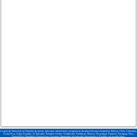
La guía de Televisión en Español de series, películas, telenovelas y programas de televisión para Argentina, Bolivia, Chile, Colombia,
Costa Rica, Cuba, Ecuador, El Salvador, Estados Unidos, Guatemala, Honduras, México, Nicaragua, Panamá, Paraguay, Perú,
Puerto Rico, República Dominicana, Uruguay, Venezuela, el resto de Latinoamérica, España y el mundo latino.