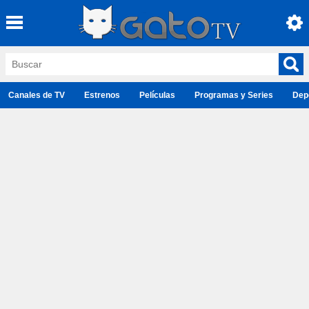
Canales de TV
Estrenos
Películas
Programas y Series
Dep