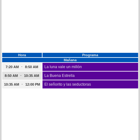
Hora
Programa
Mañana
-
La luna vale un millón
7:20 AM
8:50 AM
-
La Buena Estrella
8:50 AM
10:35 AM
-
El señorito y las seductoras
10:35 AM
12:00 PM