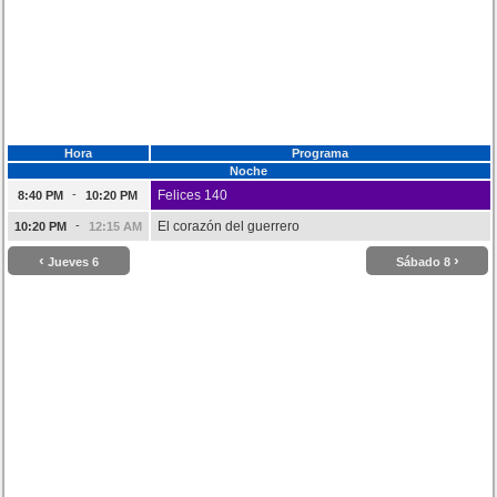
Hora
Programa
Noche
-
Felices 140
8:40 PM
10:20 PM
-
El corazón del guerrero
10:20 PM
12:15 AM
‹
›
Jueves 6
Sábado 8