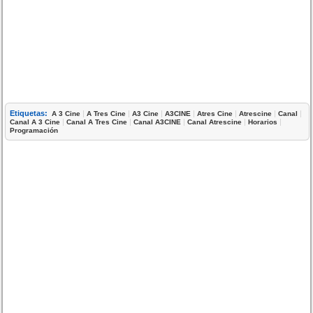
Etiquetas:
|
|
|
|
|
|
|
A 3 Cine
A Tres Cine
A3 Cine
A3CINE
Atres Cine
Atrescine
Canal
|
|
|
|
|
Canal A 3 Cine
Canal A Tres Cine
Canal A3CINE
Canal Atrescine
Horarios
Programación