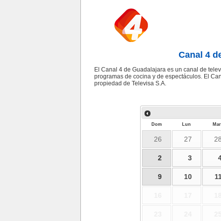
Canal 4 d
El Canal 4 de Guadalajara es un canal de televi
programas de cocina y de espectáculos. El Can
propiedad de Televisa S.A.
Dom
Lun
Mar
26
27
2
2
3
9
10
1
16
17
1
23
24
2