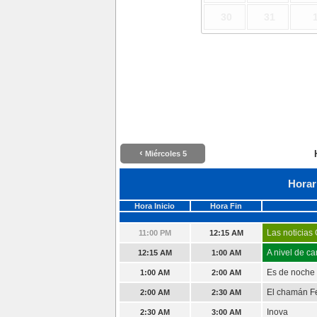
30
31
‹
Miércoles 5
Horar
Hora Inicio
Hora Fin
Las noticias
11:00 PM
12:15 AM
A nivel de c
12:15 AM
1:00 AM
Es de noche 
1:00 AM
2:00 AM
El chamán F
2:00 AM
2:30 AM
Inova
2:30 AM
3:00 AM