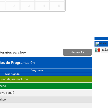
1
2
3
4
5
Méx
›
Horarios para hoy
Viernes 7
ios de Programación
Programa
Madrugada
 Guadalajara nocturno
ancha
y ya llegué
elipe