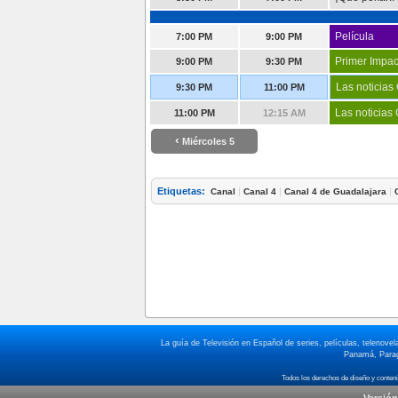
Película
7:00 PM
9:00 PM
Primer Impac
9:00 PM
9:30 PM
Las noticias
9:30 PM
11:00 PM
Las noticias
11:00 PM
12:15 AM
‹
Miércoles 5
Etiquetas:
|
|
|
Canal
Canal 4
Canal 4 de Guadalajara
La guía de Televisión en Español de series, películas, telenov
Panamá, Paragu