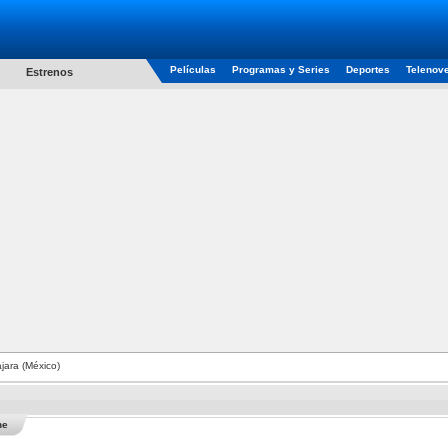
Películas
Programas y Series
Deportes
Telenov
Estrenos
jara (México)
he