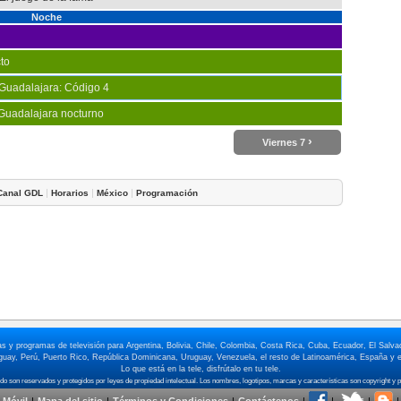
Noche
to
 Guadalajara: Código 4
 Guadalajara nocturno
›
Viernes 7
|
|
|
Canal GDL
Horarios
México
Programación
elas y programas de televisión para Argentina, Bolivia, Chile, Colombia, Costa Rica, Cuba, Ecuador, El Sa
ay, Perú, Puerto Rico, República Dominicana, Uruguay, Venezuela, el resto de Latinoamérica, España y e
Lo que está en la tele, disfrútalo en tu tele.