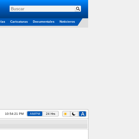
elas
Caricaturas
Documentales
Noticieros
10:54:22 PM
AM/PM
24 Hrs