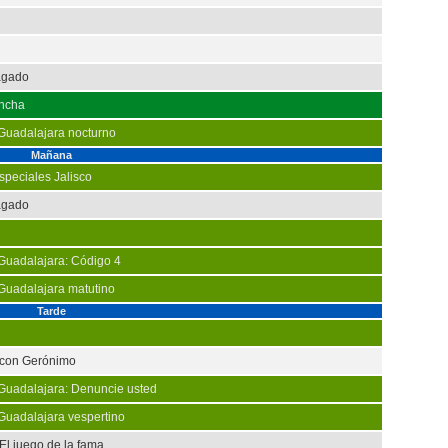
agado
ancha
 Guadalajara nocturno
Mañana
peciales Jalisco
agado
 Guadalajara: Código 4
 Guadalajara matutino
Tarde
 con Gerónimo
 Guadalajara: Denuncie usted
 Guadalajara vespertino
 El juego de la fama