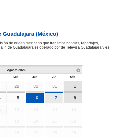
e Guadalajara (México)
sión de origen mexicano que transmite noticias, reportajes,
al 4 de Guadalajara es operado por de Televisa Guadalajara y es
Agosto
2026
Mié
Jue
Vie
Sáb
8
29
30
31
1
4
5
6
7
8
1
12
13
14
15
8
19
20
21
22
5
26
27
28
29