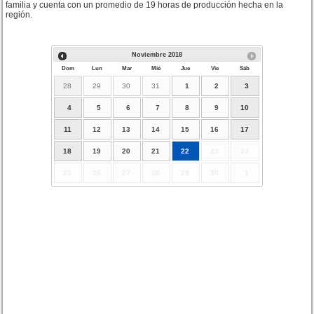
familia y cuenta con un promedio de 19 horas de producción hecha en la
región.
Noviembre
2018
Dom
Lun
Mar
Mié
Jue
Vie
Sáb
28
29
30
31
1
2
3
4
5
6
7
8
9
10
11
12
13
14
15
16
17
18
19
20
21
22
23
24
25
26
27
28
29
30
1