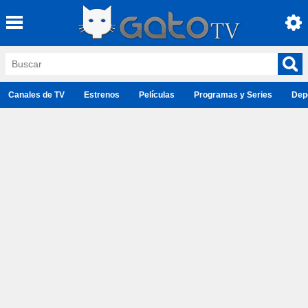
Canales de TV
Estrenos
Películas
Programas y Series
Dep