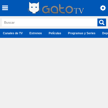
Canales de TV
Estrenos
Películas
Programas y Series
Dep