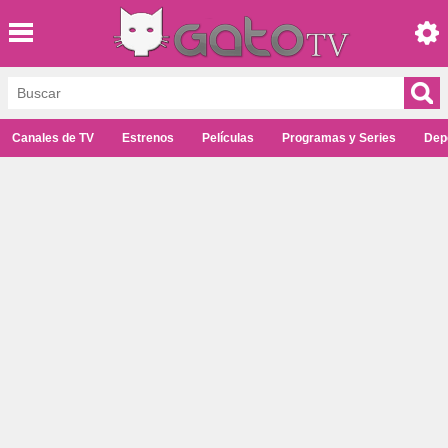
Canales de TV
Estrenos
Películas
Programas y Series
Dep