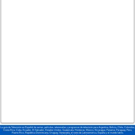
La guía de Televisión en Español de series, películas, telenovelas y programas de televisión para Argentina, Bolivia, Chile, Colombia,
Costa Rica, Cuba, Ecuador, El Salvador, Estados Unidos, Guatemala, Honduras, México, Nicaragua, Panamá, Paraguay, Perú,
Puerto Rico, República Dominicana, Uruguay, Venezuela, el resto de Latinoamérica, España y el mundo latino.