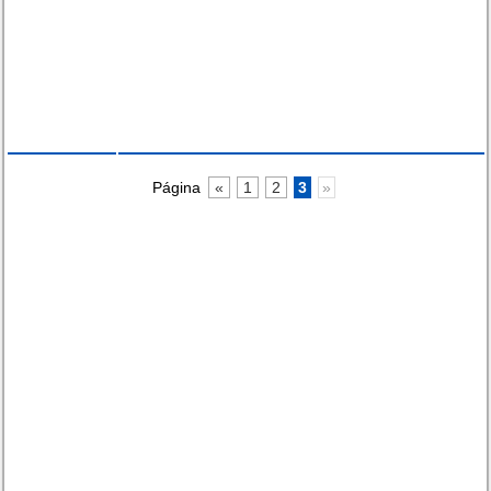
Página
«
1
2
3
»