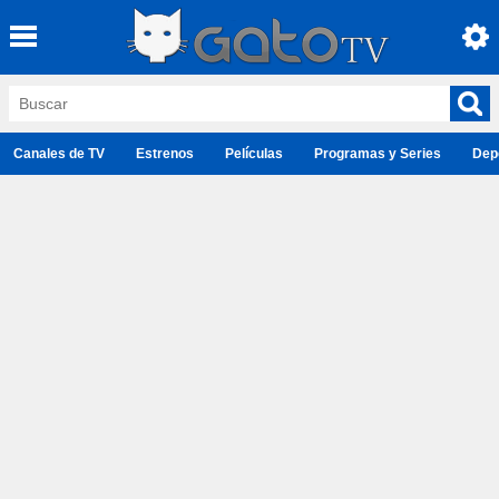
Canales de TV
Estrenos
Películas
Programas y Series
Dep