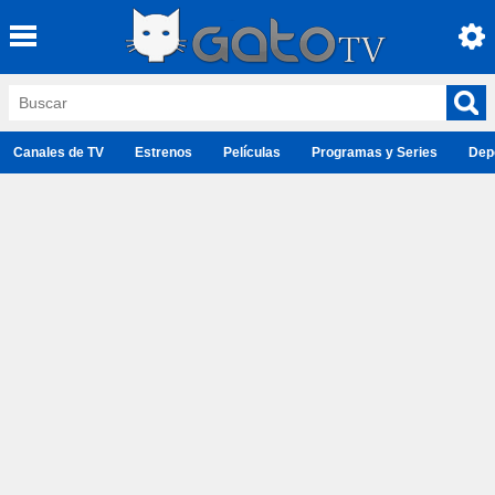
Canales de TV
Estrenos
Películas
Programas y Series
Dep