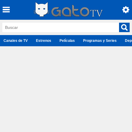
Canales de TV
Estrenos
Películas
Programas y Series
Dep