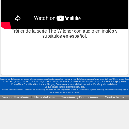
Tráiler de la serie The Witcher con audio en inglés y
subtítulos en español.
La guía de Televisión en Español de series, películas, telenovelas y programas de televisión para Argentina, Bolivia, Chile, Colombia,
Costa Rica, Cuba, Ecuador, El Salvador, Estados Unidos, Guatemala, Honduras, México, Nicaragua, Panamá, Paraguay, Perú,
Puerto Rico, República Dominicana, Uruguay, Venezuela, el resto de Latinoamérica, España y el mundo latino.
Lo que está en la tele, disfrútalo en tu tele.
Versión Escritorio
Mapa del sitio
Términos y Condiciones
Contáctenos
|
|
|