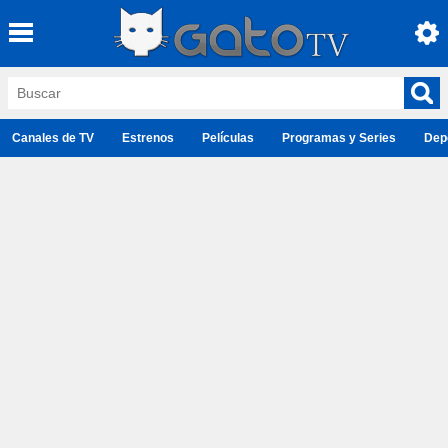
Canales de TV
Estrenos
Películas
Programas y Series
Dep