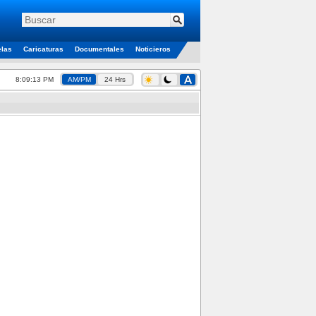
elas
Caricaturas
Documentales
Noticieros
8:09:13 PM
AM/PM
24 Hrs