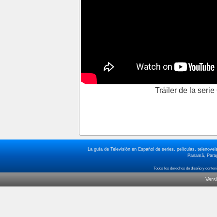
Tráiler de la ser
La guía de Televisión en Español de series, películas, telenov
Panamá, Paragu
Vers