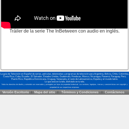
Tráiler de la serie The InBetween con audio en inglés.
La guía de Televisión en Español de series, películas, telenovelas y programas de televisión para Argentina, Bolivia, Chile, Colombia,
Costa Rica, Cuba, Ecuador, El Salvador, Estados Unidos, Guatemala, Honduras, México, Nicaragua, Panamá, Paraguay, Perú,
Puerto Rico, República Dominicana, Uruguay, Venezuela, el resto de Latinoamérica, España y el mundo latino.
Lo que está en la tele, disfrútalo en tu tele.
Versión Escritorio
Mapa del sitio
Términos y Condiciones
Contáctenos
|
|
|