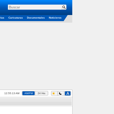
elas
Caricaturas
Documentales
Noticieros
12:55:13 AM
AM/PM
24 Hrs