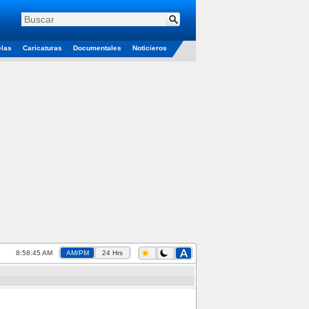
elas
Caricaturas
Documentales
Noticieros
8:58:46 AM
AM/PM
24 Hrs