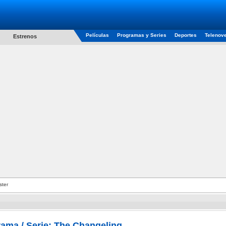
Películas
Programas y Series
Deportes
Telenov
Estrenos
ster
rama / Serie: The Changeling