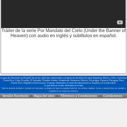
Tráiler de la serie Por Mandato del Cielo (Under the Banner of
Heaven) con audio en inglés y subtítulos en español.
La guía de Televisión en Español de series, películas, telenovelas y programas de televisión para Argentina, Bolivia, Chile, Colombia,
Costa Rica, Cuba, Ecuador, El Salvador, Estados Unidos, Guatemala, Honduras, México, Nicaragua, Panamá, Paraguay, Perú,
Puerto Rico, República Dominicana, Uruguay, Venezuela, el resto de Latinoamérica, España y el mundo latino.
Lo que está en la tele, disfrútalo en tu tele.
Versión Escritorio
Mapa del sitio
Términos y Condiciones
Contáctenos
|
|
|