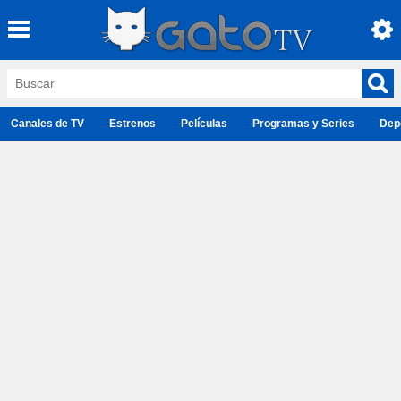
Canales de TV
Estrenos
Películas
Programas y Series
Dep