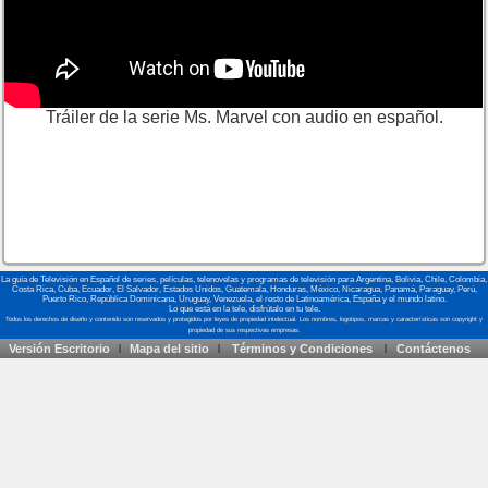
Tráiler de la serie Ms. Marvel con audio en español.
La guía de Televisión en Español de series, películas, telenovelas y programas de televisión para Argentina, Bolivia, Chile, Colombia,
Costa Rica, Cuba, Ecuador, El Salvador, Estados Unidos, Guatemala, Honduras, México, Nicaragua, Panamá, Paraguay, Perú,
Puerto Rico, República Dominicana, Uruguay, Venezuela, el resto de Latinoamérica, España y el mundo latino.
Lo que está en la tele, disfrútalo en tu tele.
Versión Escritorio
Mapa del sitio
Términos y Condiciones
Contáctenos
|
|
|