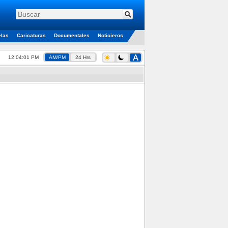
elas
Caricaturas
Documentales
Noticieros
12:04:01 PM
AM/PM
24 Hrs