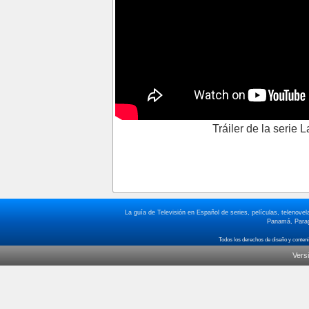
Tráiler de la serie
La guía de Televisión en Español de series, películas, telenov
Panamá, Paragu
Vers