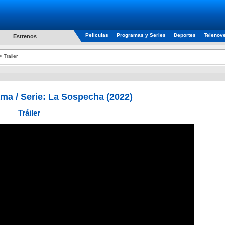
Películas
Programas y Series
Deportes
Telenov
Estrenos
 Trailer
ama / Serie: La Sospecha (2022)
Tráiler