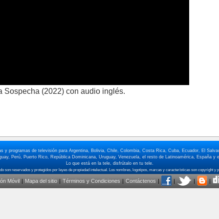
 La Sospecha (2022) con audio inglés.
elas y programas de televisión para Argentina, Bolivia, Chile, Colombia, Costa Rica, Cuba, Ecuador, El Sa
ay, Perú, Puerto Rico, República Dominicana, Uruguay, Venezuela, el resto de Latinoamérica, España y e
Lo que está en la tele, disfrútalo en tu tele.
ión Móvil
|
Mapa del sitio
|
Términos y Condiciones
|
Contáctenos
|
|
|
|