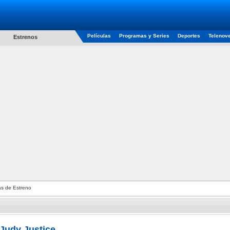
Películas
Programas y Series
Deportes
Telenov
Estrenos
s de Estreno
Judy Justice