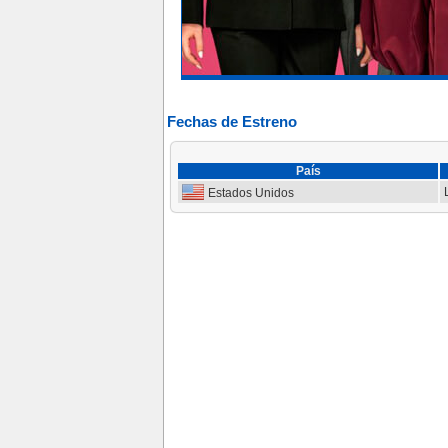
Fechas de Estreno
País
L
Estados Unidos