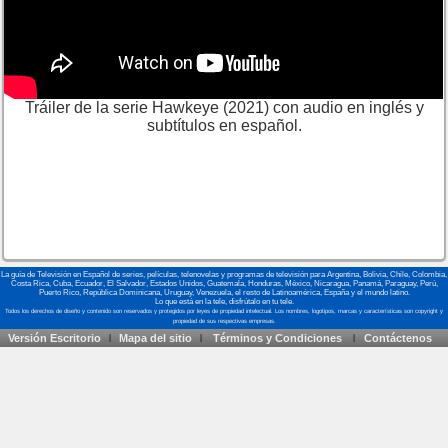
Tráiler de la serie Hawkeye (2021) con audio en inglés y
subtítulos en español.
La guía de Televisión en Español de series, películas, telenovelas y programas de televisión para Argentina, Bolivia, Chile, Colombia,
Costa Rica, Cuba, Ecuador, El Salvador, Estados Unidos, Guatemala, Honduras, México, Nicaragua, Panamá, Paraguay, Perú,
Puerto Rico, República Dominicana, Uruguay, Venezuela, el resto de Latinoamérica, España y el mundo latino.
Lo que está en la tele, disfrútalo en tu tele.
Versión Escritorio
Mapa del sitio
Términos y Condiciones
Contáctenos
|
|
|