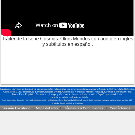
Tráiler de la serie Cosmos: Otros Mundos con audio en inglés
y subtítulos en español.
La guía de Televisión en Español de series, películas, telenovelas y programas de televisión para Argentina, Bolivia, Chile, Colombia,
Costa Rica, Cuba, Ecuador, El Salvador, Estados Unidos, Guatemala, Honduras, México, Nicaragua, Panamá, Paraguay, Perú,
Puerto Rico, República Dominicana, Uruguay, Venezuela, el resto de Latinoamérica, España y el mundo latino.
Lo que está en la tele, disfrútalo en tu tele.
Versión Escritorio
Mapa del sitio
Términos y Condiciones
Contáctenos
|
|
|