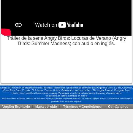
Tráiler de la serie Angry Birds: Locuras de Verano (Angry
Birds: Summer Madness) con audio en inglés.
La guía de Televisión en Español de series, películas, telenovelas y programas de televisión para Argentina, Bolivia, Chile, Colombia,
Costa Rica, Cuba, Ecuador, El Salvador, Estados Unidos, Guatemala, Honduras, México, Nicaragua, Panamá, Paraguay, Perú,
Puerto Rico, República Dominicana, Uruguay, Venezuela, el resto de Latinoamérica, España y el mundo latino.
Lo que está en la tele, disfrútalo en tu tele.
Versión Escritorio
Mapa del sitio
Términos y Condiciones
Contáctenos
|
|
|