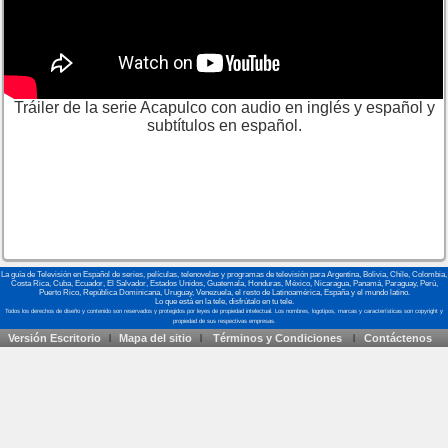
Tráiler de la serie Acapulco con audio en inglés y español y
subtítulos en español.
La guía de Televisión en Español de series, películas, telenovelas y programas de televisión para Argentina, Bolivia, Chile, Colombia,
Costa Rica, Cuba, Ecuador, El Salvador, Estados Unidos, Guatemala, Honduras, México, Nicaragua, Panamá, Paraguay, Perú,
Puerto Rico, República Dominicana, Uruguay, Venezuela, el resto de Latinoamérica, España y el mundo latino.
Lo que está en la tele, disfrútalo en tu tele.
Versión Escritorio
Mapa del sitio
Términos y Condiciones
Contáctenos
|
|
|