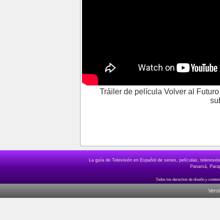
Tráiler de película Volver al Futuro 
su
La guía de Televisión en Español de series, películas, telenov
Panamá, Paragu
Vers