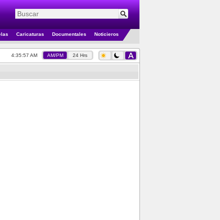
elas
Caricaturas
Documentales
Noticieros
4:35:57 AM
AM/PM
24 Hrs