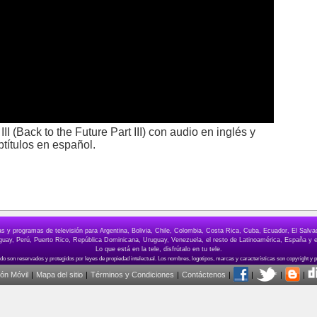
III (Back to the Future Part III) con audio en inglés y
btítulos en español.
elas y programas de televisión para Argentina, Bolivia, Chile, Colombia, Costa Rica, Cuba, Ecuador, El Sa
ay, Perú, Puerto Rico, República Dominicana, Uruguay, Venezuela, el resto de Latinoamérica, España y e
Lo que está en la tele, disfrútalo en tu tele.
ión Móvil
|
Mapa del sitio
|
Términos y Condiciones
|
Contáctenos
|
|
|
|