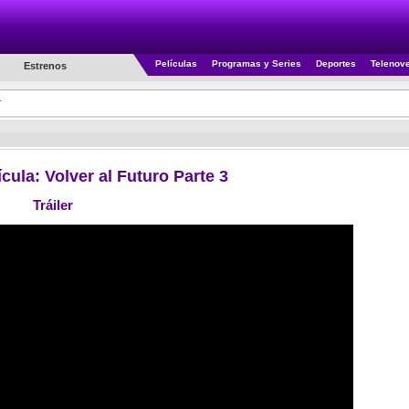
Películas
Programas y Series
Deportes
Telenov
Estrenos
r
lícula: Volver al Futuro Parte 3
Tráiler