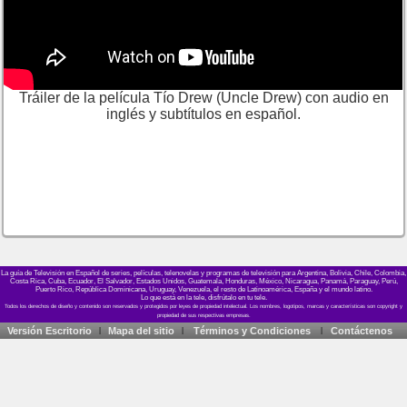
Tráiler de la película Tío Drew (Uncle Drew) con audio en
inglés y subtítulos en español.
La guía de Televisión en Español de series, películas, telenovelas y programas de televisión para Argentina, Bolivia, Chile, Colombia,
Costa Rica, Cuba, Ecuador, El Salvador, Estados Unidos, Guatemala, Honduras, México, Nicaragua, Panamá, Paraguay, Perú,
Puerto Rico, República Dominicana, Uruguay, Venezuela, el resto de Latinoamérica, España y el mundo latino.
Lo que está en la tele, disfrútalo en tu tele.
Versión Escritorio
Mapa del sitio
Términos y Condiciones
Contáctenos
|
|
|