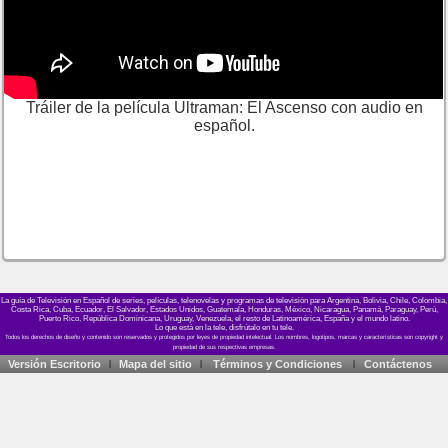
Tráiler de la película Ultraman: El Ascenso con audio en
español.
La guía de Televisión en Español de series, películas, telenovelas y programas de televisión para Argentina, Bolivia, Chile, Colombia,
Costa Rica, Cuba, Ecuador, El Salvador, Estados Unidos, Guatemala, Honduras, México, Nicaragua, Panamá, Paraguay, Perú,
Puerto Rico, República Dominicana, Uruguay, Venezuela, el resto de Latinoamérica, España y el mundo latino.
Lo que está en la tele, disfrútalo en tu tele.
Versión Escritorio
Mapa del sitio
Términos y Condiciones
Contáctenos
|
|
|