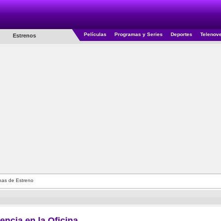
Películas
Programas y Series
Deportes
Telenov
Estrenos
as de Estreno
encia en la Oficina