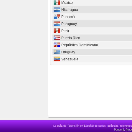
México
Nicaragua
Panamá
Paraguay
Perú
Puerto Rico
República Dominicana
Uruguay
Venezuela
La guía de Televisión en Español de series, películas, telenov
Panamá, Paragu