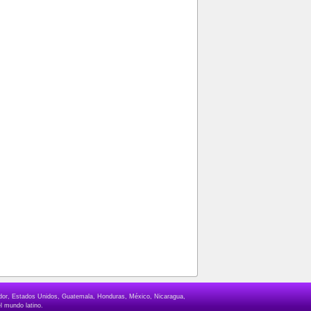
lvador, Estados Unidos, Guatemala, Honduras, México, Nicaragua,
l mundo latino.