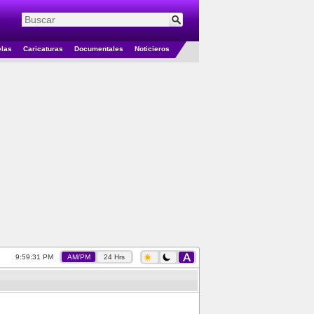
elas
Caricaturas
Documentales
Noticieros
9:59:32 PM
AM/PM
24 Hrs