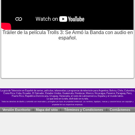
Tráiler de la película Trolls 3: Se Armó la Banda con audio en
español.
La guía de Televisión en Español de series, películas, telenovelas y programas de televisión para Argentina, Bolivia, Chile, Colombia,
Costa Rica, Cuba, Ecuador, El Salvador, Estados Unidos, Guatemala, Honduras, México, Nicaragua, Panamá, Paraguay, Perú,
Puerto Rico, República Dominicana, Uruguay, Venezuela, el resto de Latinoamérica, España y el mundo latino.
Lo que está en la tele, disfrútalo en tu tele.
Versión Escritorio
Mapa del sitio
Términos y Condiciones
Contáctenos
|
|
|