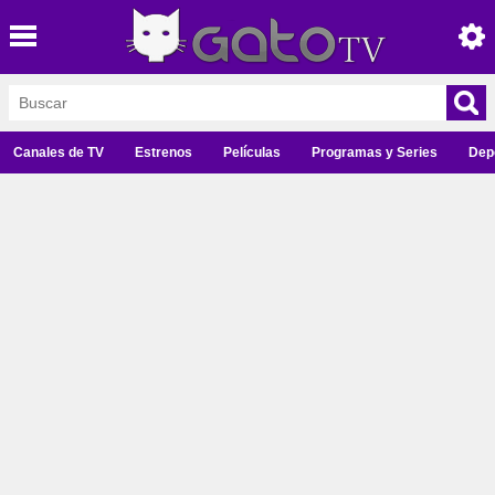
Canales de TV
Estrenos
Películas
Programas y Series
Dep