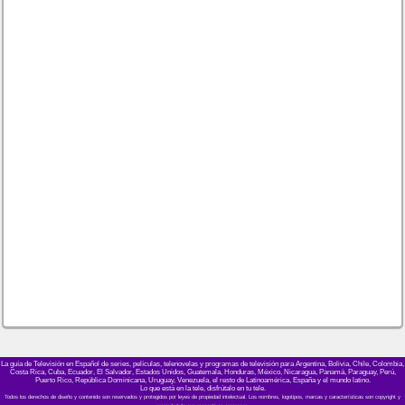
La guía de Televisión en Español de series, películas, telenovelas y programas de televisión para Argentina, Bolivia, Chile, Colombia,
Costa Rica, Cuba, Ecuador, El Salvador, Estados Unidos, Guatemala, Honduras, México, Nicaragua, Panamá, Paraguay, Perú,
Puerto Rico, República Dominicana, Uruguay, Venezuela, el resto de Latinoamérica, España y el mundo latino.
Lo que está en la tele, disfrútalo en tu tele.