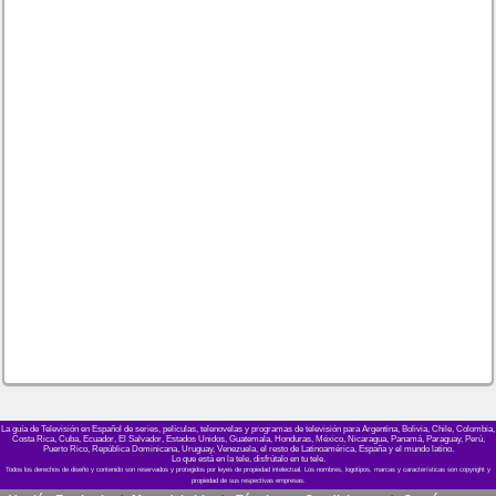
La guía de Televisión en Español de series, películas, telenovelas y programas de televisión para Argentina, Bolivia, Chile, Colombia,
Costa Rica, Cuba, Ecuador, El Salvador, Estados Unidos, Guatemala, Honduras, México, Nicaragua, Panamá, Paraguay, Perú,
Puerto Rico, República Dominicana, Uruguay, Venezuela, el resto de Latinoamérica, España y el mundo latino.
Lo que está en la tele, disfrútalo en tu tele.