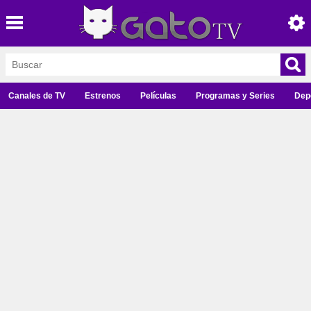
Canales de TV
Estrenos
Películas
Programas y Series
Dep