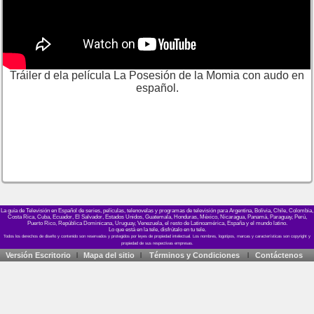
Tráiler d ela película La Posesión de la Momia con audo en
español.
La guía de Televisión en Español de series, películas, telenovelas y programas de televisión para Argentina, Bolivia, Chile, Colombia,
Costa Rica, Cuba, Ecuador, El Salvador, Estados Unidos, Guatemala, Honduras, México, Nicaragua, Panamá, Paraguay, Perú,
Puerto Rico, República Dominicana, Uruguay, Venezuela, el resto de Latinoamérica, España y el mundo latino.
Lo que está en la tele, disfrútalo en tu tele.
Versión Escritorio
Mapa del sitio
Términos y Condiciones
Contáctenos
|
|
|