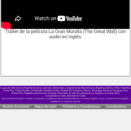
Tráiler de la película La Gran Muralla (The Great Wall) con
audio en inglés.
La guía de Televisión en Español de series, películas, telenovelas y programas de televisión para Argentina, Bolivia, Chile, Colombia,
Costa Rica, Cuba, Ecuador, El Salvador, Estados Unidos, Guatemala, Honduras, México, Nicaragua, Panamá, Paraguay, Perú,
Puerto Rico, República Dominicana, Uruguay, Venezuela, el resto de Latinoamérica, España y el mundo latino.
Lo que está en la tele, disfrútalo en tu tele.
Versión Escritorio
Mapa del sitio
Términos y Condiciones
Contáctenos
|
|
|