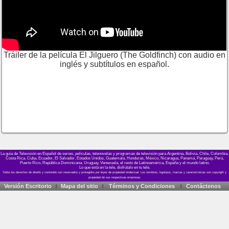
Tráiler de la película El Jilguero (The Goldfinch) con audio en
inglés y subtítulos en español.
La guía de Televisión en Español de series, películas, telenovelas y programas de televisión para Argentina, Bolivia, Chile, Colombia,
Costa Rica, Cuba, Ecuador, El Salvador, Estados Unidos, Guatemala, Honduras, México, Nicaragua, Panamá, Paraguay, Perú,
Puerto Rico, República Dominicana, Uruguay, Venezuela, el resto de Latinoamérica, España y el mundo latino.
Lo que está en la tele, disfrútalo en tu tele.
Versión Escritorio
Mapa del sitio
Términos y Condiciones
Contáctenos
|
|
|