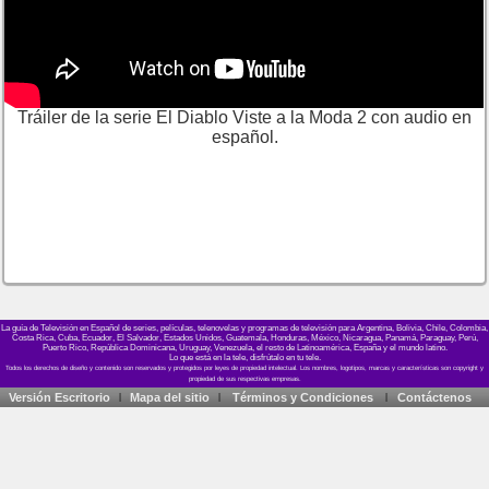
Tráiler de la serie El Diablo Viste a la Moda 2 con audio en
español.
La guía de Televisión en Español de series, películas, telenovelas y programas de televisión para Argentina, Bolivia, Chile, Colombia,
Costa Rica, Cuba, Ecuador, El Salvador, Estados Unidos, Guatemala, Honduras, México, Nicaragua, Panamá, Paraguay, Perú,
Puerto Rico, República Dominicana, Uruguay, Venezuela, el resto de Latinoamérica, España y el mundo latino.
Lo que está en la tele, disfrútalo en tu tele.
Versión Escritorio
Mapa del sitio
Términos y Condiciones
Contáctenos
|
|
|