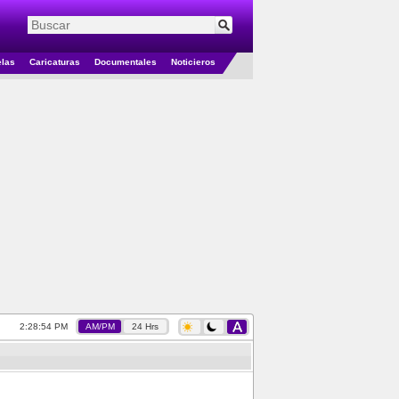
elas
Caricaturas
Documentales
Noticieros
2:28:55 PM
AM/PM
24 Hrs