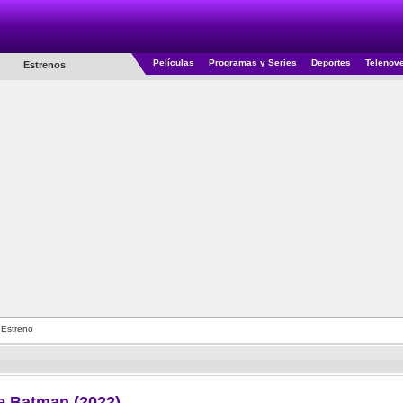
Películas
Programas y Series
Deportes
Telenov
Estrenos
 Estreno
e Batman (2022)