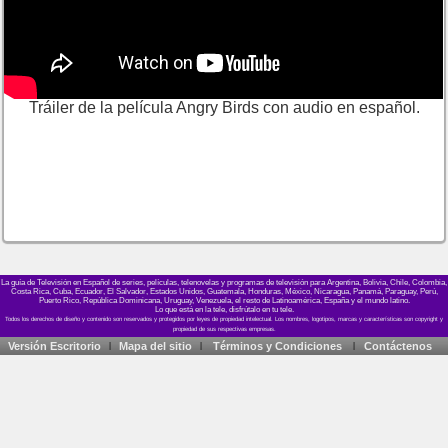
Tráiler de la película Angry Birds con audio en español.
La guía de Televisión en Español de series, películas, telenovelas y programas de televisión para Argentina, Bolivia, Chile, Colombia,
Costa Rica, Cuba, Ecuador, El Salvador, Estados Unidos, Guatemala, Honduras, México, Nicaragua, Panamá, Paraguay, Perú,
Puerto Rico, República Dominicana, Uruguay, Venezuela, el resto de Latinoamérica, España y el mundo latino.
Lo que está en la tele, disfrútalo en tu tele.
Versión Escritorio
Mapa del sitio
Términos y Condiciones
Contáctenos
|
|
|