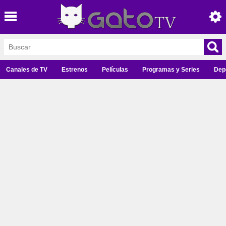
Canales de TV
Estrenos
Películas
Programas y Series
Dep