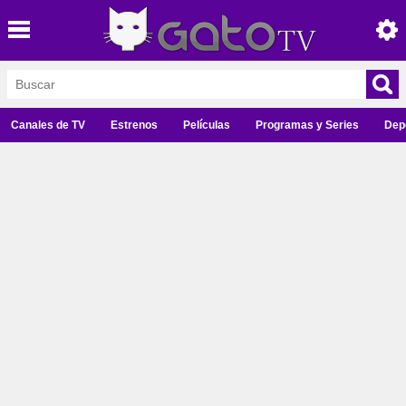
Canales de TV
Estrenos
Películas
Programas y Series
Dep