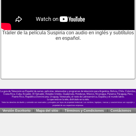
Tráiler de la película Suspiria con audio en inglés y subtítulos
en español.
La guía de Televisión en Español de series, películas, telenovelas y programas de televisión para Argentina, Bolivia, Chile, Colombia,
Costa Rica, Cuba, Ecuador, El Salvador, Estados Unidos, Guatemala, Honduras, México, Nicaragua, Panamá, Paraguay, Perú,
Puerto Rico, República Dominicana, Uruguay, Venezuela, el resto de Latinoamérica, España y el mundo latino.
Lo que está en la tele, disfrútalo en tu tele.
Versión Escritorio
Mapa del sitio
Términos y Condiciones
Contáctenos
|
|
|