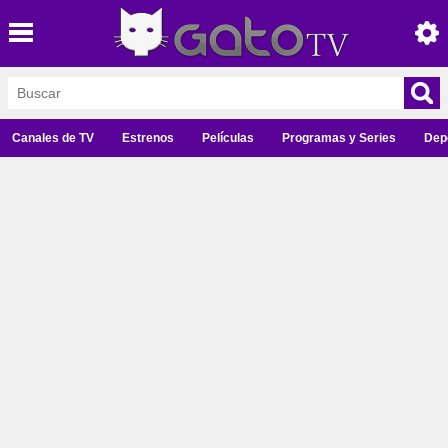
Canales de TV
Estrenos
Películas
Programas y Series
Dep