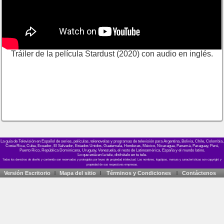
Tráiler de la película Stardust (2020) con audio en inglés.
La guía de Televisión en Español de series, películas, telenovelas y programas de televisión para Argentina, Bolivia, Chile, Colombia,
Costa Rica, Cuba, Ecuador, El Salvador, Estados Unidos, Guatemala, Honduras, México, Nicaragua, Panamá, Paraguay, Perú,
Puerto Rico, República Dominicana, Uruguay, Venezuela, el resto de Latinoamérica, España y el mundo latino.
Lo que está en la tele, disfrútalo en tu tele.
Versión Escritorio
Mapa del sitio
Términos y Condiciones
Contáctenos
|
|
|