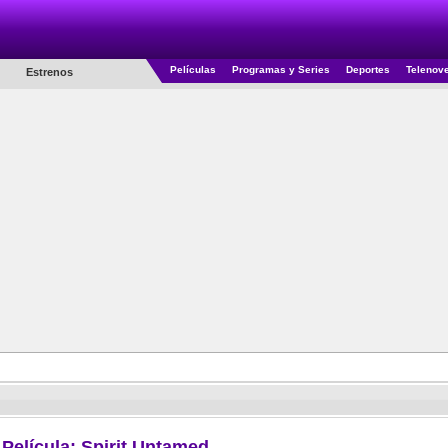
Películas
Programas y Series
Deportes
Telenov
Estrenos
 Película: Spirit Untamed