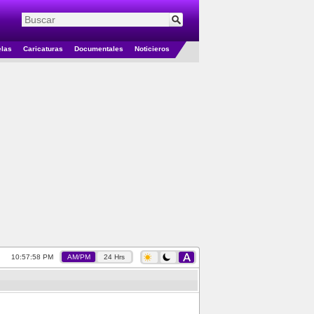
elas
Caricaturas
Documentales
Noticieros
10:57:59 PM
AM/PM
24 Hrs