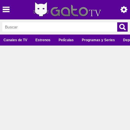
Canales de TV
Estrenos
Películas
Programas y Series
Dep