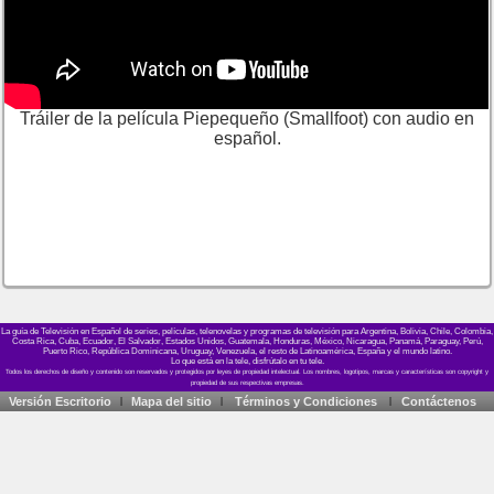
Tráiler de la película Piepequeño (Smallfoot) con audio en
español.
La guía de Televisión en Español de series, películas, telenovelas y programas de televisión para Argentina, Bolivia, Chile, Colombia,
Costa Rica, Cuba, Ecuador, El Salvador, Estados Unidos, Guatemala, Honduras, México, Nicaragua, Panamá, Paraguay, Perú,
Puerto Rico, República Dominicana, Uruguay, Venezuela, el resto de Latinoamérica, España y el mundo latino.
Lo que está en la tele, disfrútalo en tu tele.
Versión Escritorio
Mapa del sitio
Términos y Condiciones
Contáctenos
|
|
|